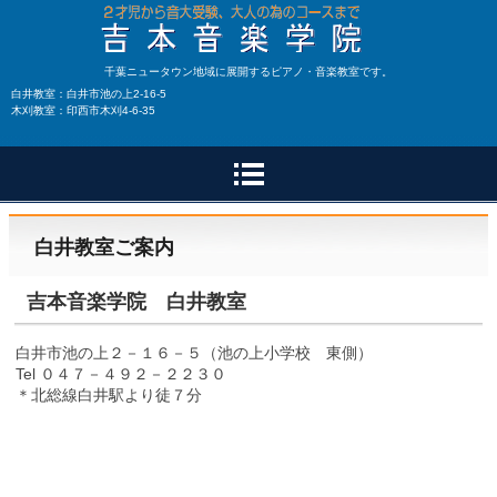
千葉ニュータウン地域に展開するピアノ・音楽教室です。
白井教室：白井市池の上2-16-5
木刈教室：印西市木刈4-6-35
白井教室ご案内
吉本音楽学院 白井教室
白井市池の上２－１６－５（池の上小学校 東側）
Tel ０４７－４９２－２２３０
＊北総線白井駅より徒７分