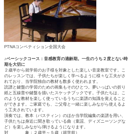
PTNAコンペティション全国大会
♪ベーシックコース：音感教育の適齢期。一生のうち２度とない時
期を大切に
２歳半から就学前のお子様を対象とした楽しい音楽教室です。こ
のレッスンでは、子供たちが楽しく学べるように様々な工夫がさ
れており、当学院独自の教材も数多く使われます。
読譜と鍵盤の学習のための画集もそのひとつ。夢いっぱいの折り
紙と五線普や鍵盤を描いたスケッチブックです。子供たちは、こ
のような教材を楽しく使っているうちに楽譜の知識を覚えること
ができます。ご家庭でも、ご父母と一緒に楽しみながら使えるよ
う工夫されています。
演奏では、教本（バスティン）のほか当学院編集の楽譜を用い、
子供たちは身近に聞き歌っている曲（童謡、ディズニーソングな
ど）を楽しみながら弾けるようになります。
対 象：２歳半～５歳（就学前）