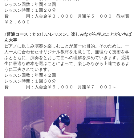
レッスン回数：年間４２回
レッスン時間：１回２０分
費 用：入会金￥３，０００ 月謝￥５，０００ 教材費
￥２，６００
♪普通コース：たのしいレッスン。楽しみながら学ぶことがいちば
ん大事
ピアノに親しみ演奏を楽しむことが第一の目的。そのために、一
人一人に合わせたオリジナル教材を用意して、無理なく技術を学
ぶとともに、演奏をとおして曲への理解を深めていきます。受講
生に最適な教本を選ぶことによって、楽しみながら上達できるよ
うに工夫されています。
レッスン回数：年間４２回
レッスン時間：１回３０分
費 用：入会金￥５，０００ 月謝￥７，０００～