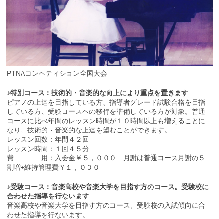
PTNAコンペティション全国大会
♪特別コース：技術的・音楽的な向上により重点を置きます
ピアノの上達を目指している方、指導者グレード試験合格を目指
している方、受験コースへの移行を準備している方が対象。普通
コースに比べ年間のレッスン時間が１０時間以上も増えることに
なり、技術的・音楽的な上達を望むことができます。
レッスン回数：年間４２回
レッスン時間：１回４５分
費 用：入会金￥５，０００ 月謝は普通コース月謝の５
割増+維持管理費￥１，０００
♪受験コース：音楽高校や音楽大学を目指す方のコース。受験校に
合わせた指導を行ないます
音楽高校や音楽大学を目指す方のコース。受験校の入試傾向に合
わせた指導を行ないます。