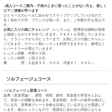
♪成人コースご案内：子供のときに習ったことがない方も、楽しく
ピアノ演奏が学べます
ひとり一人のレベルに合わせてステップアップしていけるので、
全く初めての方、ブランクが長い方、また、ご年配の方も安心で
す。
お気に入りの曲にチャレンジ
：レッスンは、指導担当講師が皆様
と相談しながらすすめていきます。テキストも充実していますか
ら、クラシックからポピュラーまで、お気に入りの曲にチャレン
ジできます。チケット制レッスンも利用できますから、無理なく
レパートリーが増えていきます。
レッスン回数：年間４２回
レッスン時間：１回３０分
費 用：入会金￥５，０００ 月謝￥７，０００～
ソルフェージュコース
♪ソルフェージュ普通コース
楽典（音楽理論）、調音、視唱、創作、音楽史の学習をとおし
て、音楽への理解を深めます。音楽高校、大学への進学を検討し
ている方、指導者グレード合格を目指している方などが受講して
います。個人レッスンなので、受講生に合わせた内容になりま