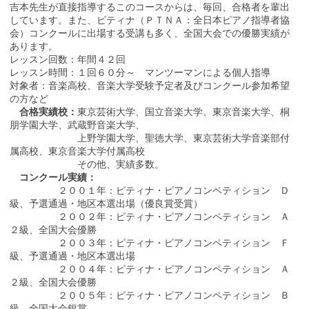
吉本先生が直接指導するこのコースからは、毎回、合格者を輩出
しています。また、ピティナ（ＰＴＮＡ：全日本ピアノ指導者協
会）コンクールに出場する受講も多く、全国大会での優勝実績が
あります。
レッスン回数：年間４２回
レッスン時間：１回６０分～ マンツーマンによる個人指導
対象者：音楽高校、音楽大学受験予定者及びコンクール参加希望
の方など
合格実績校：
東京芸術大学、国立音楽大学、東京音楽大学、桐
朋学園大学、武蔵野音楽大学、
上野学園大学、聖徳大学、東京芸術大学音楽部付
属高校、東京音楽大学付属高校
その他、実績多数。
コンクール実績：
２００１年：ピティナ・ピアノコンペティション Ｄ
級、予選通過・地区本選出場（優良賞受賞）
２００２年：ピティナ・ピアノコンペティション Ａ
２級、全国大会優勝
２００３年：ピティナ・ピアノコンペティション Ｆ
級、予選通過・地区本選出場
２００４年：ピティナ・ピアノコンペティション Ａ
２級、全国大会優勝
２００５年：ピティナ・ピアノコンペティション Ｂ
級、全国大会銀賞